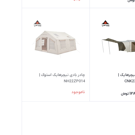
ومان
یچرهایک |
چادر بادی نیچرهایک استوک |
NH22ZP014
CNK2
ناموجود
12
تومان