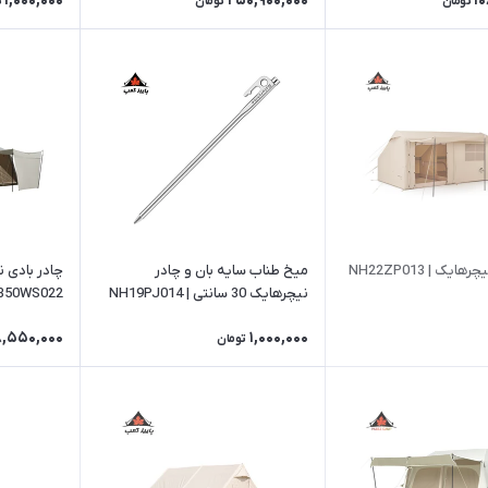
1,000,000
250,900,000
1
تومان
تومان
ت
یک | NH22ZP013
میخ طناب سایه بان و چادر
چادر بادی ن
نیچرهایک 30 سانتی | NH19PJ014
350WS022
8,550,000
1,000,000
تومان