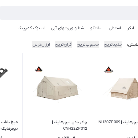
انکر
استنلی
سانتکو
شنا و ورزشهای آبی
استوک کمپینگ
جدیدترین
محبوب‌ترین
گران‌ترین
ارزان‌ترین
ایش:
یک | NH20ZP009
چادر بادی نیچرهایک |
میخ طناب س
CNH22ZP012
H22ZP018