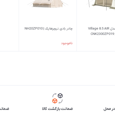
چادر بادی مدل Village 8.5 AIR
چادر بادی نیچرهایک | NH20ZP010
C
ناموجود
در محل
ضمانت بازگشت کالا
ضمانت 