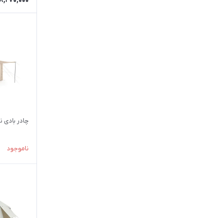
08,270,000
کیف و کوله پشتی
فلاسک - یخدان
تجهیزات جانبی
پوشاک ورزشی
کفش ورزشی
عینک ورزشی
ساعت ورزشي
چادر بادی نیچرها
اسکی و اسنوبرد
الکترونیک
ناموجود
نيچرهايك
بلک داگ
شاین تریپ
انکر