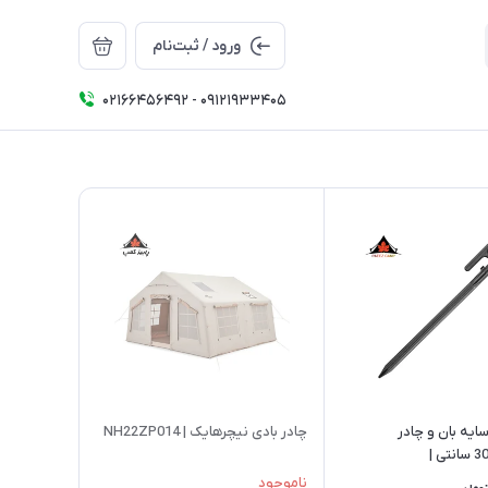
ورود / ثبت‌نام
02166456492 - 09121933405
ایه بان و چادر
چادر بادی نیچرهایک | NH22ZP014
نیچرهایک 30 سانتی |
CN
ناموجود