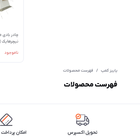
استنلی
سانتکو
شنا و ورزشهای آبی
استوک کمپینگ
نیچرهایک | NK2300ZP019
بهترین عمده فروشی لوازم کمپینگ و
ناموجود
کوه نوردی در تهران
پاییز کمپ
/
فهرست محصولات
فهرست محصولات
تحویل اکسپرس
امکان پرداخت 