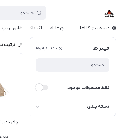
دسته‌بندی کالاها
نيچرهايك
بلک داگ
شاین تریپ
ترتیب نم
فیلتر ها
حذف فیلترها
فقط محصولات موجود
دسته بندی
چادر کمپینگ و کوهنوردی
چادر بادی نیچرها
تجهیزات استراحت