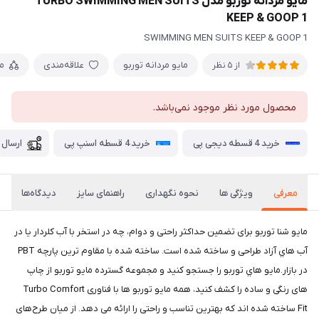
مايو مردانه توربو مدل TURBO SWIMMING MEN SUITS
KEEP & GOOP 1
SWIMMING MEN SUITS KEEP & GOOP 1
مایو مردانه توربو
علاقه‌مندی
م
از 5 نظر
محصول مورد نظر موجود نمی‌باشد.
خرید 4 قسطه دیجی پی
خرید 4 قسطه اسنپ پی
ارسال 
معرفی
ویژگی ها
نحوه نگهداری
راهنمای سایز
دیدگاه‌ها
مايو شنا توربو برای تضمین حداکثر راحتی و دوام، چه در استخر با آب کلردار یا در
آب هاي آزاد طراحی و ساخته شده است. ساخته شده با مقاوم ترین پارچه PBT
در بازار.مايو هاي توربو را جستجو کنید و مجموعه گسترده مايو توربو از چاپ
های رنگی و ساده را کشف کنید، همه مایو توربو ها با فناوری Turbo Comfort
Fit ساخته شده اند که بهترین تناسب و راحتی را ارائه می دهد. از میان طرح‌های