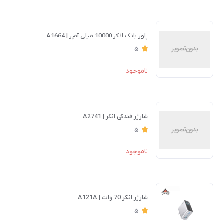
پاور بانک انکر 10000 میلی آمپر | A1664
5
ناموجود
شارژر فندکی انکر | A2741
5
ناموجود
شارژر انکر 70 وات | A121A
5