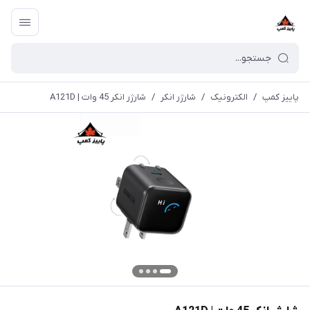
پاییز کمپ
/
الکترونیک
/
شارژر انکر
/
شارژر انکر 45 وات | A121D