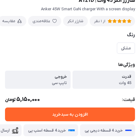
شارژر انکر 45 وات | A121D
Anker 45W Smart GaN charger With a screen display
شارژر انکر
علاقه‌مندی
مقایسه
از 1 نظر
رنگ
مشکی
ویژگی‌ها
قدرت
خروجی
45 وات
تایپ سی
5,150,000
قیمت:
تومان
افزودن به سبدخرید
خرید 4 قسطه دیجی پی
خرید 4 قسطه اسنپ پی
ارسال 