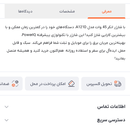
معرفی
مشخصات
دیدگاه‌ها
با شارژر انکر 45 وات مدل A121D، دستگاه‌های خود را در کمترین زمان ممکن و با
بیشترین کارایی شارژ کنید! این شارژر با تکنولوژی پیشرفته PowerIQ،
بهینه‌ترین جریان برق را برای موبایل و تبلت شما فراهم می‌کند. سبک و قابل
حمل، ایده‌آل برای سفر و استفاده روزانه. هم‌اکنون خرید کنید و همیشه متصل
بمانید!
امکان پرداخت در محل
ضمانت
تحویل اکسپرس
اطلاعات تماس
02166456492 - 09121933405
دسترسی سریع
info@paeezcamp.ir