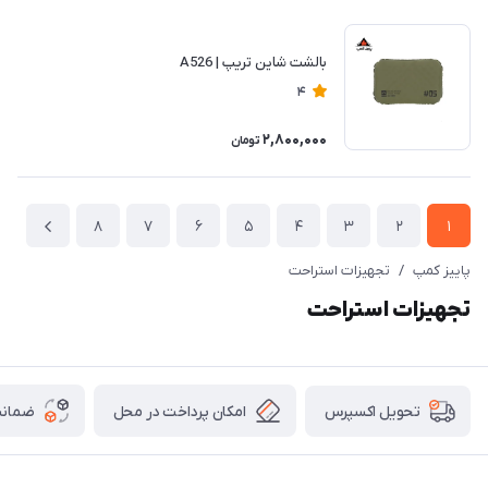
بالشت شاین تریپ | A526
4
2,800,000
تومان
8
7
6
5
4
3
2
1
پاییز کمپ
/
تجهیزات استراحت
تجهیزات استراحت
امکان پرداخت در محل
ضمانت
تحویل اکسپرس