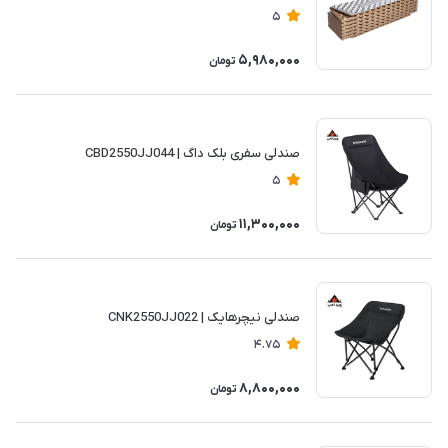
5
5,980,000
تومان
صندلی سفری بلک داگ | CBD2550JJ044
5
11,300,000
تومان
صندلی نیچرهایک | CNK2550JJ022
4.75
8,800,000
تومان