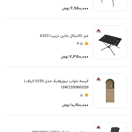
6,950,000
تومان
میز تاکتیکال شاین تریپ | A523
4.5
7,350,000
تومان
کیسه خواب نیچرهایک مدل U250 الیاف |
CNK2550WS028
5
10,150,000
تومان