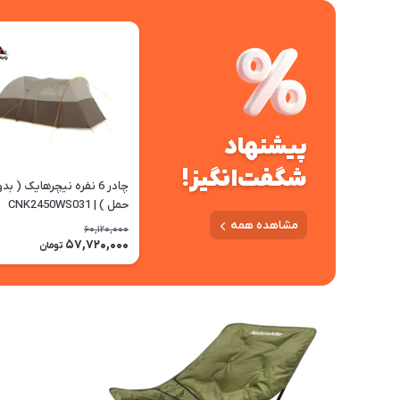
پیشنهاد
شگفت‌انگیز!
چادر 6 نفره نیچرهایک ( ب
حمل ) | CNK2450WS031
مشاهده همه
60,120,000
57,720,000
تومان