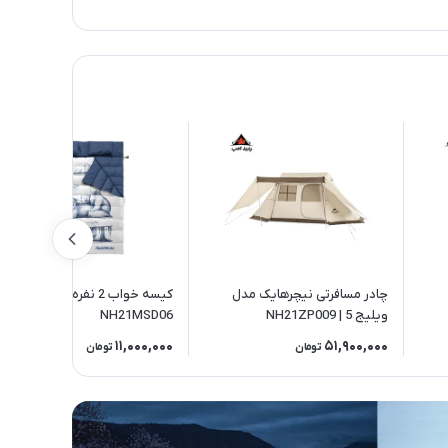
چادر مسافرتی نیچرهایک مدل
کیسه خواب 2 نفره نیچرهایک |
ویلیج 5 | NH21ZP009
NH21MSD06
11,000,000
51,900,000
تومان
تومان