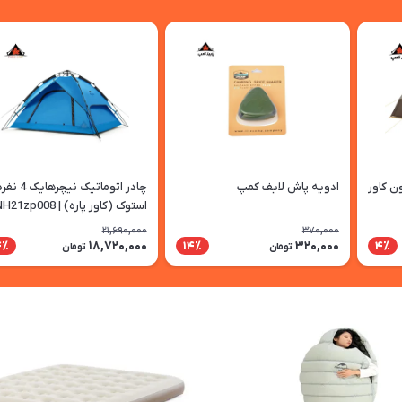
دون کاور
ادویه پاش لایف کمپ
چادر اتوماتیک نیچرهایک 4 
استوک (کاور پاره) | NH21zp008
21,690,000
370,000
18,720,000
320,000
4٪
14٪
4٪
تومان
تومان