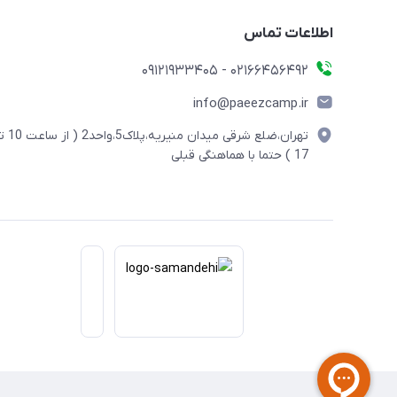
اطلاعات تماس
02166456492 - 09121933405
info@paeezcamp.ir
تهران،ضلع شرقی میدان منیریه،پلاک5،واحد2
17 ) حتما با هماهنگی قبلی