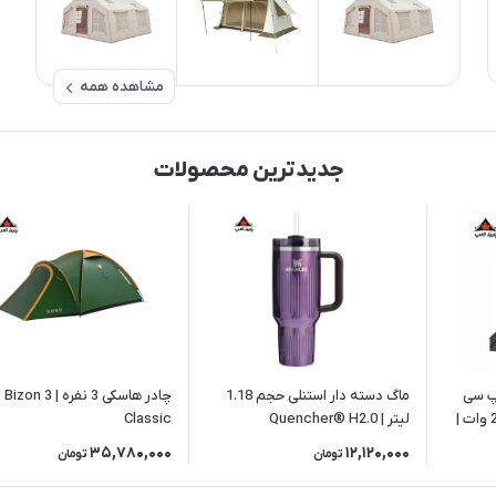
مشاهده همه
جدیدترین محصولات
یپ سی
ماگ دسته دار استنلی حجم 1.18
چادر هاسکی 3 نفره | Bizon 3
150 سانتیمتر برند انکر 240 وات |
لیتر | Quencher® H2.0
Classic
35,780,000
12,120,000
تومان
تومان