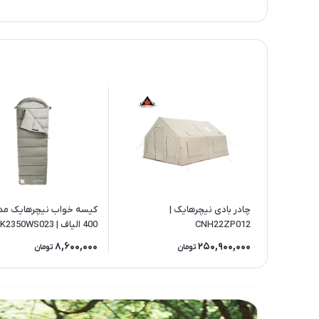
چادر بادی نیچرهایک |
CNH22ZP012
400 الیاف | CNK2350WS023
8,600,000
250,900,000
تومان
تومان