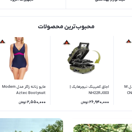
محبوب‌ترین محصولات
کیسه خواب نیچرهایک مدل M
اجاق کمپینگ نیچرهایک |
مایو زنانه زاگز مدل Modern
Aztec Bootysuit
NH22RJ003
2,550,000
26,940,000
تومان
تومان