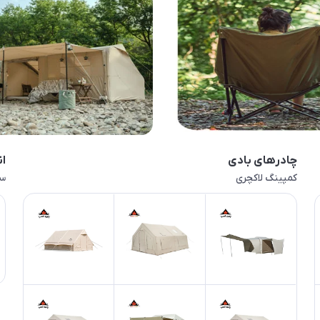
چادرهای بادی
ان
کمپینگ لاکچری
سر