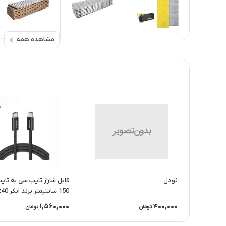
مشاهده همه
نودل
کابل شارژ تایپ سی به تا
A8060
1,560,000
400,000
تومان
تومان