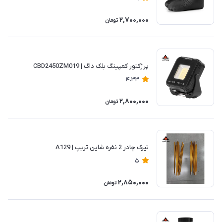
2,700,000
تومان
پرژکتور کمپینگ بلک داگ | CBD2450ZM019
4.33
2,800,000
تومان
تیرک چادر 2 نفره شاین تریپ | A129
5
2,850,000
تومان