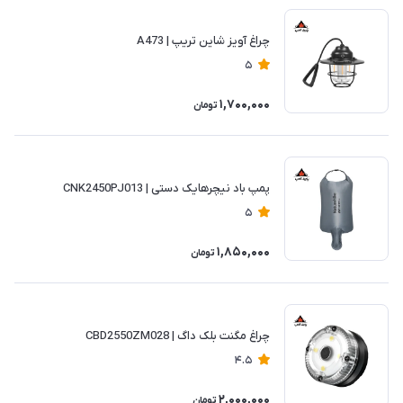
چراغ آویز شاین تریپ | A473
5
1,700,000
تومان
پمپ باد نیچرهایک دستی | CNK2450PJ013
5
1,850,000
تومان
چراغ مگنت بلک داگ | CBD2550ZM028
4.5
2,000,000
تومان