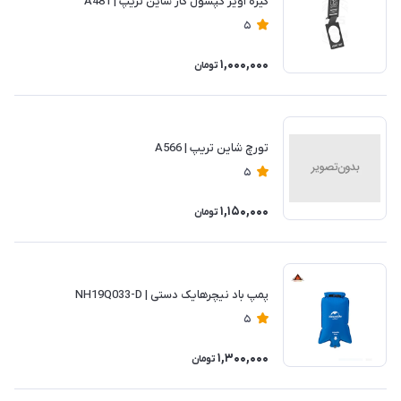
گیره آویز کپسول گاز شاین تریپ | A481
5
1,000,000
تومان
تورچ شاین تریپ | A566
5
1,150,000
تومان
پمپ باد نیچرهایک دستی | NH19Q033-D
5
1,300,000
تومان