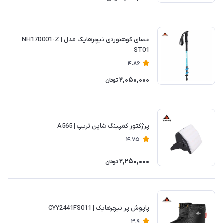
عصای کوهنوردی نیچرهایک مدل NH17D001-Z |
ST01
4.86
2,050,000
تومان
پرژکتور کمپینگ شاین تریپ | A565
4.75
2,250,000
تومان
پاپوش پر نیچرهایک | CYY2441FS011
3.9