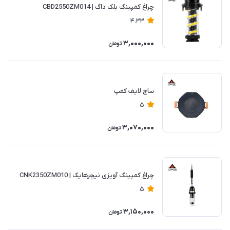
چراغ کمپینگ بلک داگ | CBD2550ZM014
4.33
3,000,000
تومان
ساج لایف کمپ
5
3,070,000
تومان
چراغ کمپینگ آویزی نیچرهایک | CNK2350ZM010
5
3,150,000
تومان