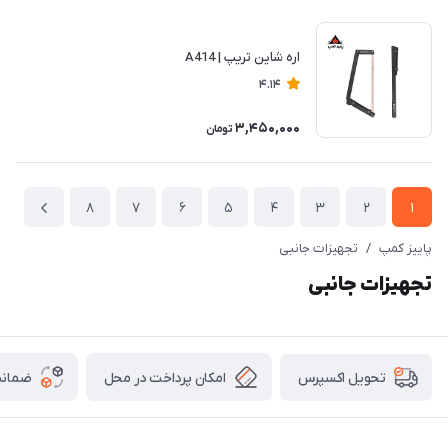
اره شاین تریپ | A414
4.14
3,450,000
تومان
8
7
6
5
4
3
2
1
پاییز کمپ
/
تجهیزات جانبی
تجهیزات جانبی
امکان پرداخت در محل
ضمانت
تحویل اکسپرس