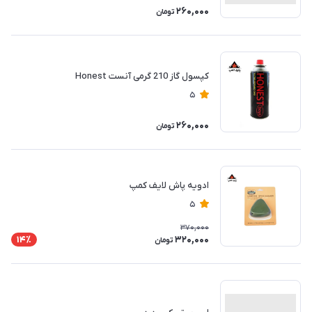
260,000
تومان
کپسول گاز 210 گرمی آنست Honest
5
260,000
تومان
ادویه پاش لایف کمپ
5
370,000
320,000
14٪
تومان