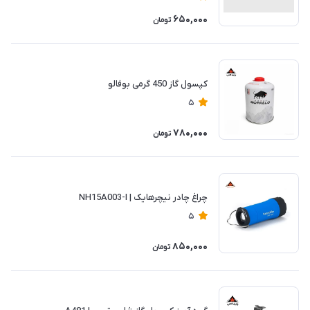
650,000
تومان
کپسول گاز 450 گرمی بوفالو
5
780,000
تومان
چراغ چادر نیچرهایک | NH15A003-I
5
850,000
تومان