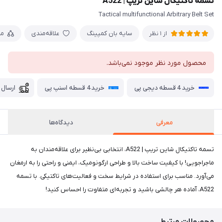
تسمه تاکتیکال شاین تریپ | A522
Tactical multifunctional Arbitrary Belt Set
سایه بان کمپینگ
علاقه‌مندی
مق
از 1 نظر
محصول مورد نظر موجود نمی‌باشد.
خرید 4 قسطه دیجی پی
خرید 4 قسطه اسنپ پی
ارسال 
معرفی
دیدگاه‌ها
تسمه تاکتیکال شاین تریپ | A522، انتخابی بی‌نظیر برای علاقه‌مندان به
ماجراجویی! با کیفیت ساخت بالا و طراحی ارگونومیک، ایمنی و راحتی را به ارمغان
می‌آورد. مناسب برای استفاده در شرایط سخت و فعالیت‌های تاکتیکی. با تسمه
A522، آماده هر چالشی باشید و تجربه‌ای متفاوت را احساس کنید!