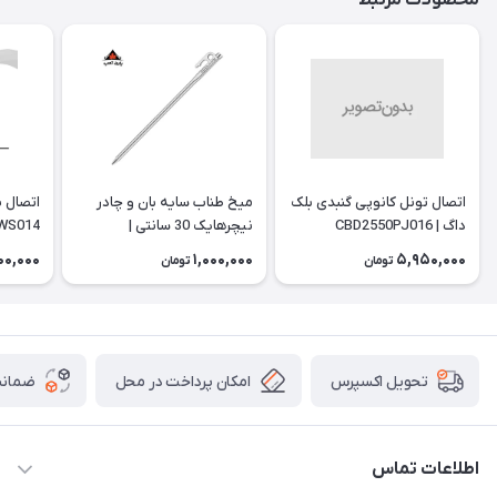
محصولات مرتبط
اتصال تونل کانوپی گنبدی بلک
میخ طناب سایه بان و چادر
داگ | CBD2550PJ016
نیچرهایک 30 سانتی |
WS014
NH19PJ014
00,000
1,000,000
5,950,000
تومان
تومان
امکان پرداخت در محل
ضمانت
تحویل اکسپرس
اطلاعات تماس