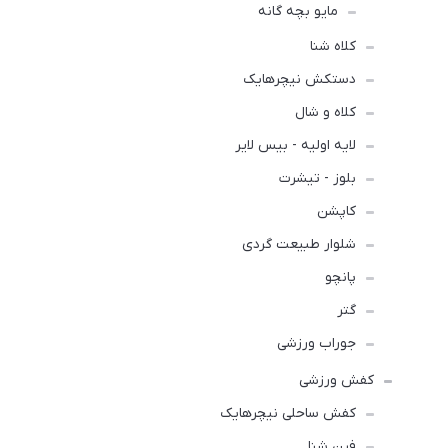
مایو بچه گانه
کلاه شنا
دستکش نیچرهایک
کلاه و شال
لایه اولیه - بیس لایر
بلوز - تیشرت
کاپشن
شلوار طبیعت گردی
پانچو
گتر
جوراب ورزشی
کفش ورزشی
كفش ساحلی نیچرهایک
فین شنا