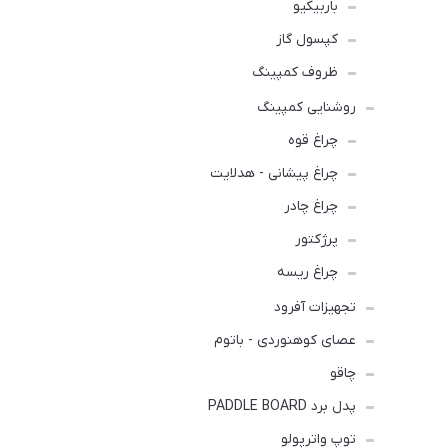
باربیکیو
کپسول گاز
ظروف کمپینگ
روشنایی کمپینگ
چراغ قوه
چراغ پیشانی - هدلایت
چراغ چادر
پرژکتور
چراغ ریسه
تجهیزات آفرود
عصای کوهنوردی - باتوم
چاقو
پدل برد PADDLE BOARD
توپ واترپولو