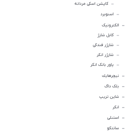
کاپشن اسکی مردانه
اسنوبرد
الکترونیک
کابل شارژ
شارژر فندکی
شارژر انکر
پاور بانک انکر
نيچرهايك
بلک داگ
شاین تریپ
انکر
استنلی
سانتکو