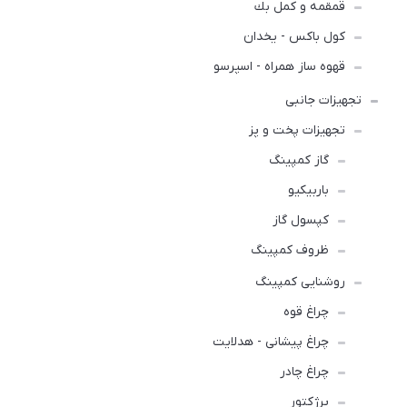
قمقمه و كمل بك
کول باکس - یخدان
قهوه ساز همراه - اسپرسو
تجهیزات جانبی
تجهیزات پخت و پز
گاز کمپینگ
باربیکیو
کپسول گاز
ظروف کمپینگ
روشنایی کمپینگ
چراغ قوه
چراغ پیشانی - هدلایت
چراغ چادر
پرژکتور