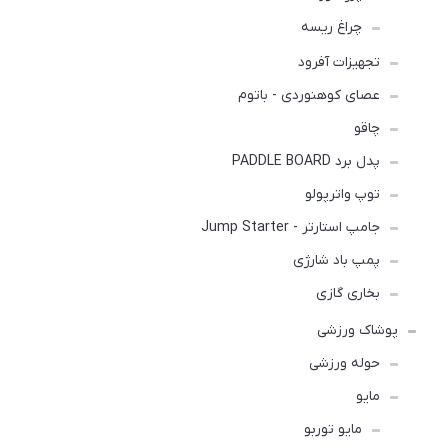
چراغ ریسه
تجهیزات آفرود
عصای کوهنوردی - باتوم
چاقو
پدل برد PADDLE BOARD
توپ واترپولو
جامپ استارتر - Jump Starter
پمپ باد شارژی
بخاری گازی
پوشاک ورزشی
حوله ورزشی
مايو
مایو توربو