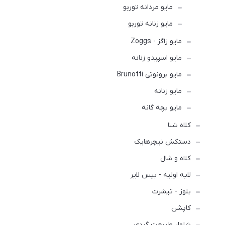
مایو مردانه توربو
مایو زنانه توربو
مایو زاگز - Zoggs
مایو اسپیدو زنانه
مایو برونوتی Brunotti
مایو زنانه
مایو بچه گانه
کلاه شنا
دستکش نیچرهایک
کلاه و شال
لایه اولیه - بیس لایر
بلوز - تیشرت
کاپشن
شلوار طبیعت گردی