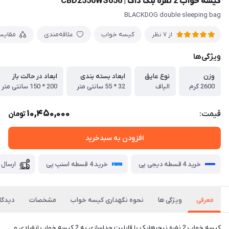
کیسه خواب 2 نفره بلک داگ | CBD2550WS056
BLACKDOG double sleeping bag
کیسه خواب
علاقه‌مندی
مقایس
از 7 نظر
ویژگی‌ها
وزن
نوع عایق
ابعاد بسته بندی
ابعاد در حالت باز
2600 گرم
الیاف
32 * 55 سانتی متر
200 * 150 سانتی متر
10,450,000
قیمت:
تومان
افزودن به سبدخرید
خرید 4 قسطه دیجی پی
خرید 4 قسطه اسنپ پی
ارسال 
معرفی
ویژگی ها
نحوه نگهداری کیسه خواب
مشخصات
دیدگاه
کیسه خواب 2 نفره نیچرهایک با قابلیت جداسازی به 2 کیسه خواب انفرادی و