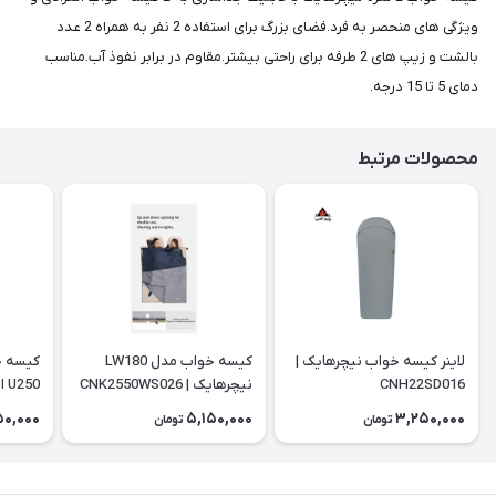
ویژگی های منحصر به فرد.فضای بزرگ برای استفاده 2 نفر به همراه 2 عدد
بالشت و زیپ های 2 طرفه برای راحتی بیشتر.مقاوم در برابر نفوذ آب.مناسب
دمای 5 تا 15 درجه.
محصولات مرتبط
لاینر کیسه خواب نیچرهایک |
کیسه خواب مدل LW180
کیسه خ
CNH22SD016
نیچرهایک | CNK2550WS026
250
WS028
50,000
5,150,000
3,250,000
تومان
تومان