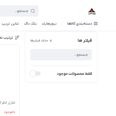
دسته‌بندی کالاها
نيچرهايك
بلک داگ
شاین تریپ
ترتیب نم
فیلتر ها
حذف فیلترها
فقط محصولات موجود
شارژر انکر 70 وات | A121A
ناموجود