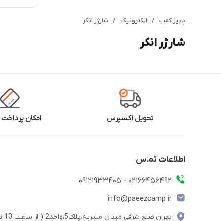
پاییز کمپ
/
الکترونیک
/
شارژر انکر
شارژر انکر
تحویل اکسپرس
امکان پرداخت 
اطلاعات تماس
02166456492 - 09121933405
info@paeezcamp.ir
تهران،ضلع شرقی میدان منیریه،پلاک5،واحد2