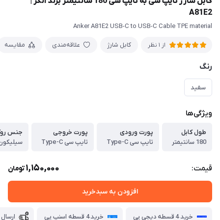
کابل شارژ تایپ سی به تایپ سی 180 سانتیمتر برند انکر |
A81E2
Anker A81E2 USB-C to USB-C Cable TPE material
کابل شارژ
علاقه‌مندی
مقایسه
از 1 نظر
رنگ
سفید
ویژگی‌ها
طول کابل
پورت ورودی
پورت خروجی
جنس روک
180 سانتیمتر
تایپ سی Type-C
تایپ سی Type-C
سیلیکون
1,150,000
قیمت:
تومان
افزودن به سبدخرید
خرید 4 قسطه دیجی پی
خرید 4 قسطه اسنپ پی
ارسال 