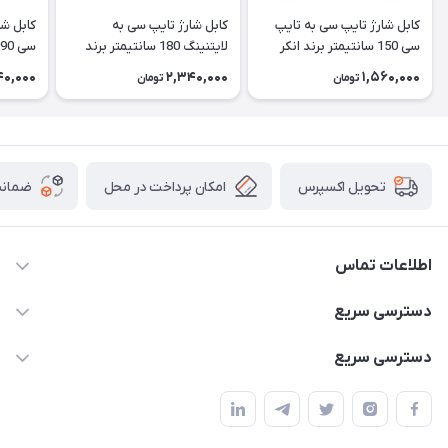
کابل شارژ تایپ سی به تایپ
کابل شارژ تایپ سی به
کابل شا
سی 150 سانتیمتر برند انکر
لایتنینگ 180 سانتیمتر برند
240 وات | A8060
انکر | A81A6
A81E1
40,000
2,340,000
1,560,000
تومان
تومان
امکان پرداخت در محل
ضمانت
تحویل اکسپرس
اطلاعات تماس
02166456492 - 09121933405
دسترسی سریع
info@paeezcamp.ir
خرید کیسه خواب
دسترسی سریع
تهران،ضلع شرقی میدان منیریه،پلاک5،واحد2 ( از ساعت 10 تا 17 )
میز تاشو
چادر سرخپوستی
حتما با هماهنگی قبلی
چادر بادی
صندلی تاشو