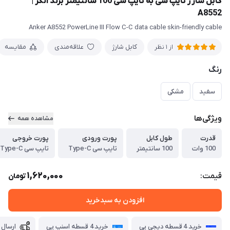
کابل شارژ تایپ سی به تایپ سی 100 سانتیمتر برند انکر |
A8552
Anker A8552 PowerLine III Flow C-C data cable skin-friendly cable
کابل شارژ
علاقه‌مندی
مقایسه
از 1 نظر
رنگ
سفید
مشکی
ویژگی‌ها
مشاهده همه
قدرت
طول کابل
پورت ورودی
پورت خروجی
100 وات
100 سانتیمتر
تایپ سی Type-C
تایپ سی Type-C
1,620,000
قیمت:
تومان
افزودن به سبدخرید
خرید 4 قسطه دیجی پی
خرید 4 قسطه اسنپ پی
ارسال 