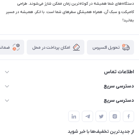
دستگاه‌های شما همیشه در کوتاه‌ترین زمان ممکن شارژ می‌شوند. طراحی
کامپکت و سبک آن، همراه همیشگی سفرهای شما است. با انکر، همیشه در مسیر
بمانید!
امکان پرداخت در محل
ضمانت
تحویل اکسپرس
اطلاعات تماس
02166456492 - 09121933405
دسترسی سریع
info@paeezcamp.ir
خرید کیسه خواب
دسترسی سریع
تهران،ضلع شرقی میدان منیریه،پلاک5،واحد2 ( از ساعت 10 تا 17 )
میز تاشو
چادر سرخپوستی
حتما با هماهنگی قبلی
چادر بادی
صندلی تاشو
ننو
از جدید‌ترین تخفیف‌ها با‌ خبر شوید
سایه بان کمپینگ