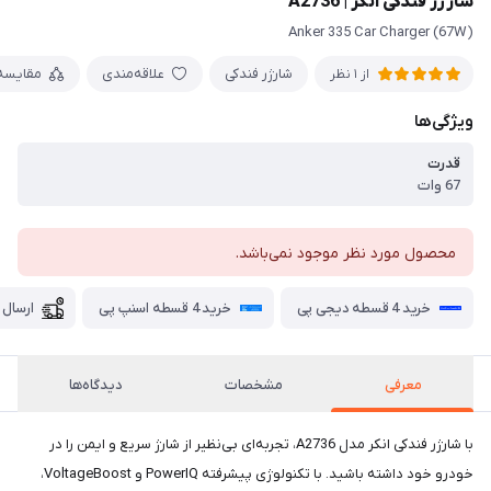
شارژر فندکی انکر | A2736
Anker 335 Car Charger (67W)
شارژر فندکی
علاقه‌مندی
مقایسه
از 1 نظر
ویژگی‌ها
قدرت
67 وات
محصول مورد نظر موجود نمی‌باشد.
خرید 4 قسطه دیجی پی
خرید 4 قسطه اسنپ پی
ارسال 
معرفی
مشخصات
دیدگاه‌ها
با شارژر فندکی انکر مدل A2736، تجربه‌ای بی‌نظیر از شارژ سریع و ایمن را در
خودرو خود داشته باشید. با تکنولوژی پیشرفته PowerIQ و VoltageBoost،