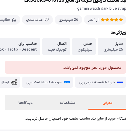
بند ساعت گارمین سرمه ای سایز 26 | ERSQCKS-010
garmin watch dark blue strap
26 ميليمتري
علاقه‌مندی
مقایس
از 1 نظر
ویژگی‌ها
سایز
جنس
اتصال
مناسب برای
26 میلیمتری
سیلیکون
کوییک فیت
محصول مورد نظر موجود نمی‌باشد.
خرید 4 قسطه دیجی پی
خرید 4 قسطه اسنپ پی
ارسال 
معرفی
مشخصات
دیدگاه‌ها
هنگام خرید از سایز بند مناسب ساعت خود اطمینان حاصل فرمایید.