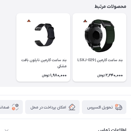
محصولات مرتبط
بند ساعت گارمین | LSXJ-029
بند ساعت گارمین نایلون بافت
مشکی
1,980,000
2,240,000
تومان
تومان
امکان پرداخت در محل
ضمانت
تحویل اکسپرس
اطلاعات تماس