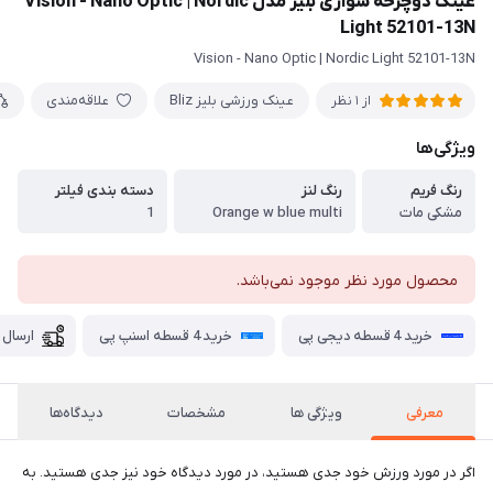
عینک دوچرخه سواری بلیز مدل Vision - Nano Optic | Nordic
Light 52101-13N
Vision - Nano Optic | Nordic Light 52101-13N
عینک ورزشی بلیز Bliz
علاقه‌مندی
از 1 نظر
ویژگی‌ها
رنگ فریم
رنگ لنز
دسته بندی فیلتر
مشکی مات
Orange w blue multi
1
محصول مورد نظر موجود نمی‌باشد.
خرید 4 قسطه دیجی پی
خرید 4 قسطه اسنپ پی
ارسال 
معرفی
ویژگی ها
مشخصات
دیدگاه‌ها
اگر در مورد ورزش خود جدی هستید، در مورد دیدگاه خود نیز جدی هستید. به