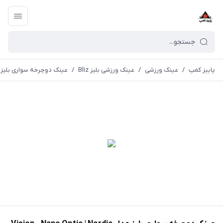
پاییز کمپ
/
عینک ورزشی
/
عینک ورزشی بلیز Bliz
/
عینک دوچرخه سواری بلیز مدل o Optic | Nordic Light 52101-13N