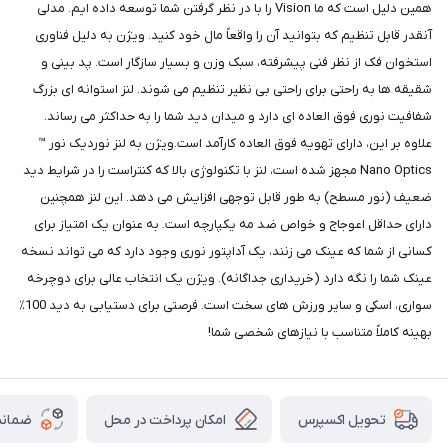
همین دلیل است که ما Vision را با در نظر گرفتن شما توسعه داده ایم. مدلی
آنقدر قابل تنظیم که بتوانید آن را واقعاً مال خود کنید. ویژن به دلیل فناوری
استخوان فک از نظر فنی پیشرفته، سبک وزن و بسیار سازگار است. پد بینی و
شقیقه ها به راحتی برای راحتی بی نظیر تنظیم می شوند. لنز استوانه ای بزرگ
شفافیت نوری فوق العاده ای دارد و میدان دید شما را به حداکثر می رساند.
علاوه بر این، دارای تهویه فوق العاده کارآمد است.ویژن به لنز نوردیک نور ™
Nano Optics مجهز شده است، لنز با تکنولوژی بالا که کنتراست را در شرایط دید
ضعیف (نور مسطح) به طور قابل توجهی افزایش می دهد. این لنز همچنین
دارای حداقل اعوجاج و خواص ضد مه یکپارچه است. به عنوان یک امتیاز برای
کسانی از شما که عینک می زنند، یک آداپتور نوری وجود دارد که می تواند نسخه
عینک شما را نگه دارد (خریداری جداگانه). ویژن یک انتخاب عالی برای دوچرخه
سواری، اسکی و سایر ورزش های سخت است. فرصتی برای دستیابی به دید 100٪
بهینه کاملاً متناسب با نیازهای شخصی شما!
امکان پرداخت در محل
ضمانت
تحویل اکسپرس