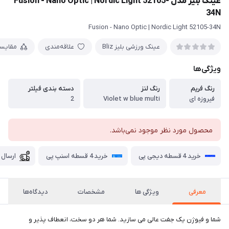
عینک بلیز مدل Fusion - Nano Optic | Nordic Light 52105-
34N
Fusion - Nano Optic | Nordic Light 52105-34N
عینک ورزشی بلیز Bliz
علاقه‌مندی
مقایس
ویژگی‌ها
رنگ فریم
رنگ لنز
دسته بندی فیلتر
فیروزه ای
Violet w blue multi
2
محصول مورد نظر موجود نمی‌باشد.
خرید 4 قسطه دیجی پی
خرید 4 قسطه اسنپ پی
ارسال 
معرفی
ویژگی ها
مشخصات
دیدگاه‌ها
شما و فیوژن یک جفت عالی می سازید. شما هر دو سخت، انعطاف پذیر و