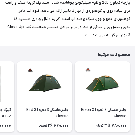
پارچه نایلون 20D و لایه سیلیکونی پوشانده شده است، یک گزینه سبک و راحت
برای پیاده روی یا کوهنوردی از بهار تا پاییز ارائه می دهد. کلود آپ چادر
کوهنوردی جمع و جور، سبک و ضد آب است. اگر به دنبال چادری هستید که
بدون تحمل وزن اضافی از شما در برابر عوامل محیطی محافظت کند، Cloud Up
3 بهترین گزینه برای شماست.
محصولات مرتبط
چادر هاسکی 3 نفره | Bizon 3
چادر هاسکی 3 نفره | Bird 3
A132
Classic
Classic
00,000
26,470,000
35,780,000
تومان
تومان