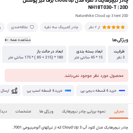
چادر نیچرهایک 3 نفره مدل Cloud up برف گیر پوشش
NH18T030-T | 20D
Naturehike Cloud up 3 tent 20D
چادر كمپينگ سه نفره
علاقه‌مندی
از 2 نظر
ویژگی‌ها
مشاهده همه
ظرفیت
ابعاد بسته بندی
ابعاد در حالت باز
3 نفر
15 * 45 سانتی متر
180 * (215 + 85 ) * 175 سانتی متر
محصول مورد نظر موجود نمی‌باشد.
خرید 4 قسطه دیجی پی
خرید 4 قسطه اسنپ پی
ارسال 
معرفی
نحوه برپایی چادر نیچرهایک
ویژگی ها
مشخصات
دیدگا
چادر نیچرهایک مدل کلود آپ Cloud Up 3 که از تیرکهای آلومینیومی 7001،