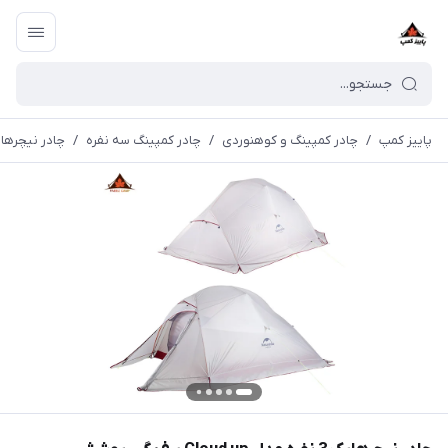
پاییز کمپ
/
چادر کمپینگ و کوهنوردی
/
چادر كمپينگ سه نفره
/
چادر نیچرهایک 3 نفره مدل Cloud up برف گیر پوشش 0D