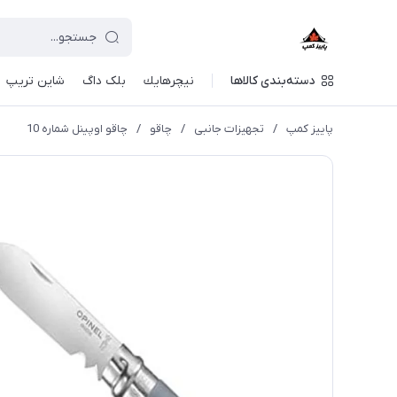
دسته‌بندی کالاها
نيچرهايك
بلک داگ
شاین تریپ
پاییز کمپ
/
تجهیزات جانبی
/
چاقو
/
چاقو اوپينل شماره 10