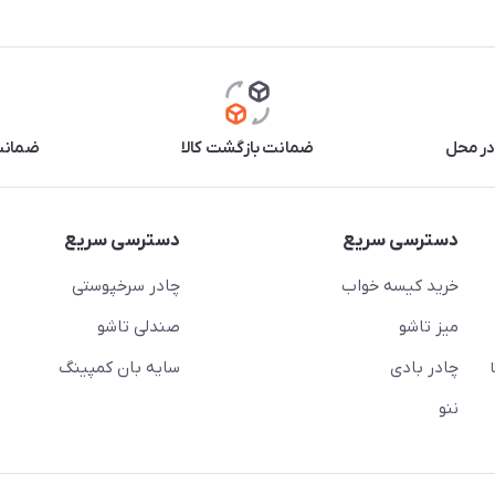
در محل
ضمانت بازگشت کالا
ضمانت 
دسترسی سریع
دسترسی سریع
خرید کیسه خواب
چادر سرخپوستی
میز تاشو
صندلی تاشو
چادر بادی
سایه بان کمپینگ
 ( از ساعت 10 تا
ننو