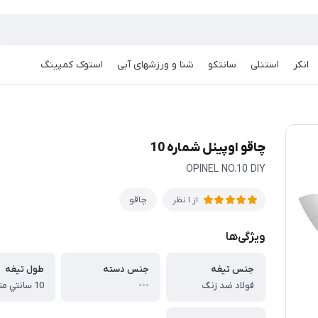
انکر
استنلی
سانتکو
شنا و ورزشهای آبی
استوک کمپینگ
چاقو اوپينل شماره 10
OPINEL NO.10 DIY
چاقو
از 1 نظر
ویژگی‌ها
جنس تيغه
جنس دسته
طول تيغه
فولاد ضد زنگ
---
10 سانتي متر