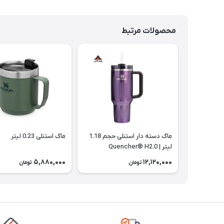
محصولات مرتبط
ماگ دسته دار استنلی حجم 1.18
ماگ استنلی 0.23 لیتر
لیتر | Quencher® H2.0
5,880,000
12,120,000
تومان
تومان