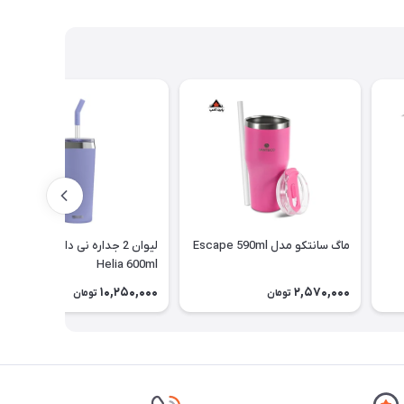
ماگ سانتکو مدل Escape 590ml
لیوان 2 جداره نی دار سیگ مدل
Helia 600ml
10,250,000
2,570,000
تومان
تومان