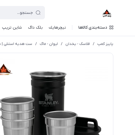
دسته‌بندی کالاها
نيچرهايك
بلک داگ
شاین تریپ
پاییز کمپ
/
فلاسک - یخدان
/
لیوان - ماگ
/
ست هدیه استنلی | 