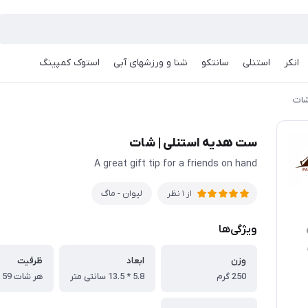
انکر
استنلی
سانتکو
شنا و ورزشهای آبی
استوک کمپینگ
شات
ست هدیه استنلی | شات
A great gift tip for a friends on hand
لیوان - ماگ
از 1 نظر
ویژگی‌ها
وزن
ابعاد
ظرفیت
250 گرم
5.8 * 13.5 سانتی متر