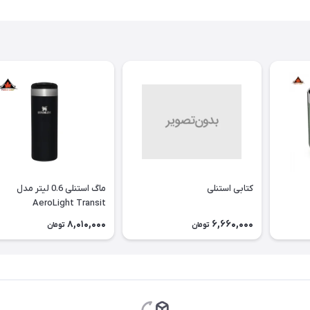
کتابی استنلی
ماگ استنلی 0.6 لیتر مدل
AeroLight Transit
8,010,000
6,660,000
تومان
تومان