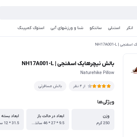
انکر
استنلی
سانتکو
شنا و ورزشهای آبی
استوک کمپینگ
جی | NH17A001-L
بالش نیچرهایک اسفنجی | NH17A001-L
Naturehike Pillow
بالش مسافرتی
از 4 نظر
ویژگی‌ها
وزن
ابعاد در حالت باز
ابعاد بسته 
250 گرم
9.5 * 27 * 46 سانتی متر
31.5 * 12 سانتی متر