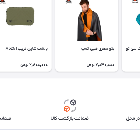
ک سی تو
پتو سفری هپی کمپ
بالشت شاین تریپ | A526
2,800,000
2,030,000
تومان
تومان
در محل
ضمانت بازگشت کالا
ضمانت 