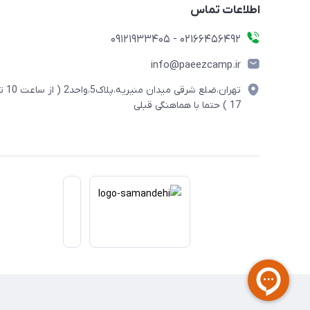
اطلاعات تماس
02166456492 - 09121933405
info@paeezcamp.ir
تهران،ضلع شرقی میدان منیریه،پلاک5،واحد2
17 ) حتما با هماهنگی قبلی