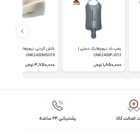
پمپ باد نیچرهایک دستی |
بالش گردنی نیچرهایک |
CNK2450WS019
CNK2450PJ013
3,750,000
1,850,000
تومان
تومان
اصالت کالا
پشتیبانی ۲۴ ساعته