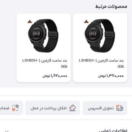
محصولات مرتبط
بند ساعت گارمین | LSHBSH-
بند ساعت گارمین | LSHBSH-
006
006
1,620,000
1,360,000
تومان
تومان
امکان پرداخت در محل
ضمانت
تحویل اکسپرس
اطلاعات تماس