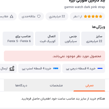
بند گارمین صورتی تیره
garmin watch dark pink strap
22 ميليمتري
علاقه‌مندی
مقایس
از 1 نظر
ویژگی‌ها
سایز
جنس
اتصال
مناسب برای
22 میلیمتری
سیلیکون
کوییک فیت
Fenix 5 - Fenix 6
محصول مورد نظر موجود نمی‌باشد.
خرید 4 قسطه دیجی پی
خرید 4 قسطه اسنپ پی
ارسال 
معرفی
مشخصات
دیدگاه‌ها
هنگام خرید از سایز بند مناسب ساعت خود اطمینان حاصل فرمایید.