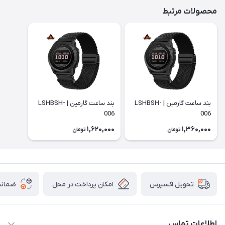
محصولات مرتبط
بند ساعت گارمین | LSHBSH-
بند ساعت گارمین | LSHBSH-
006
006
1,620,000
1,360,000
تومان
تومان
امکان پرداخت در محل
ضمانت
تحویل اکسپرس
اطلاعات تماس