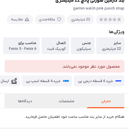
بند گارمین صورتی پانچ 22 میلیمتری
garmin watch pink punch strap
22 ميليمتري
علاقه‌مندی
مقایسه
ویژگی‌ها
سایز
جنس
اتصال
مناسب برای
22 میلیمتری
سیلیکون
کوییک فیت
Fenix 5 - Fenix 6
محصول مورد نظر موجود نمی‌باشد.
خرید 4 قسطه دیجی پی
خرید 4 قسطه اسنپ پی
ارسال 
معرفی
مشخصات
دیدگاه‌ها
هنگام خرید از سایز بند مناسب ساعت خود اطمینان حاصل فرمایید.