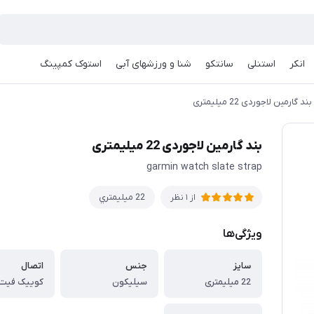
انکر
استنلی
سانتکو
شنا و ورزشهای آبی
استوک کمپینگ
بند گارمین لاجوردی 22 میلیمتری
بند گارمین لاجوردی 22 میلیمتری
garmin watch slate strap
22 ميليمتري
از 1 نظر
ویژگی‌ها
سایز
جنس
اتصال
22 میلیمتری
سیلیکون
کوییک فیت