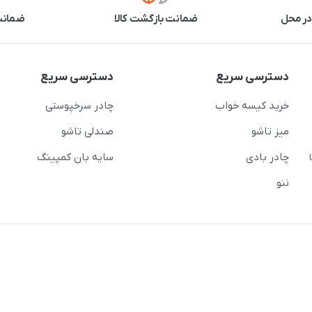
در محل
ضمانت بازگشت کالا
ضمانت 
دسترسی سریع
دسترسی سریع
خرید کیسه خواب
چادر سرخپوستی
میز تاشو
صندلی تاشو
چادر بادی
سایه بان کمپینگ
 ( از ساعت 10 تا
ننو