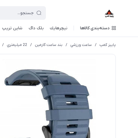
دسته‌بندی کالاها
نيچرهايك
بلک داگ
شاین تریپ
پاییز کمپ
/
ساعت ورزشي
/
بند ساعت گارمین
/
22 ميليمتري
/