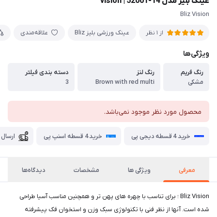
عینک بلیز مدل 14-52001 | vision
Bliz Vision
عینک ورزشی بلیز Bliz
علاقه‌مندی
از 1 نظر
ویژگی‌ها
رنگ فریم
رنگ لنز
دسته بندی فیلتر
مشکی
Brown with red multi
3
محصول مورد نظر موجود نمی‌باشد.
خرید 4 قسطه دیجی پی
خرید 4 قسطه اسنپ پی
ارسال 
معرفی
ویژگی ها
مشخصات
دیدگاه‌ها
Bliz Vision ؛ برای تناسب با چهره های پهن تر و همچنین مناسب آسیا طراحی
شده است. آنها از نظر فنی با تکنولوژی سبک وزن و استخوان فک پیشرفته