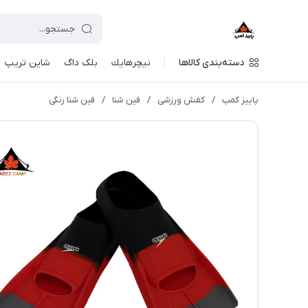
دسته‌بندی کالاها
نيچرهايك
بلک داگ
شاین تریپ
پاییز کمپ
/
کفش ورزشی
/
فین شنا
/
فین شنا رنگی