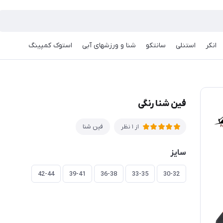
انکر
استنلی
سانتکو
شنا و ورزشهای آبی
استوک کمپینگ
فین شنا رنگی
فین شنا
از 1 نظر
سایز
42-44
39-41
36-38
33-35
30-32