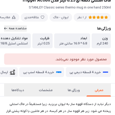
ماگ استنلی دکمه ای 0.25 لیتر مدل Trigger Action
STANLEY Classic series thermo mug in one hand 250ml
لیوان - ماگ
علاقه‌مندی
مقایسه
از 1 نظر
ویژگی‌ها
مشاهده همه
وزن
ابعاد
ظرفیت
مواد تشکیل دهنده
240 گرم
6.8 * 16.9 سانتی متر
0.25 لیتر
استنلس استیل 18/8
محصول مورد نظر موجود نمی‌باشد.
خرید 4 قسطه دیجی پی
خرید 4 قسطه اسنپ پی
ارسال 
معرفی
ویژگی ها
مشخصات
دیدگاه‌ها
دیگر نباید از دستگاه قهوه ساز به لیوان بریزید، زیرا مستقیماً در ماگ استنلی
ریخته می شود. زیر هر قهوه ساز، در هر کیسه، در هر ماشین یا کوله پشتی قرار