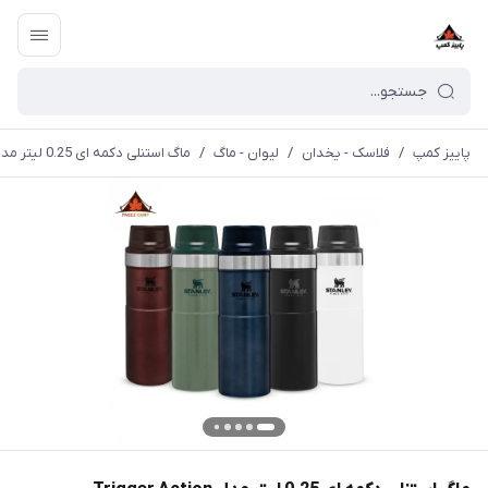
پاییز کمپ
/
فلاسک - یخدان
/
لیوان - ماگ
/
ماگ استنلی دکمه ای 0.25 لیتر مدل Trigger Action