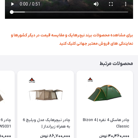
برای مشاهده محصولات برند نیچرهایک و مقایسه قیمت در دیگر کشورها و
نمایندگی های فروش معتبر جهانی کلیک کنید
محصولات مرتبط
چادر هاسکی 4 نفره | Bizon 4
چادر نیچرهایک مدل ویلیج 6
چ
Classic
به همراه زیرانداز |
WS031
CNK2300ZP021
50,000
86,700,000
40,460,000
تومان
تومان