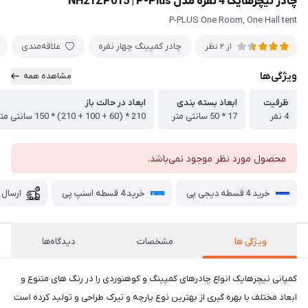
چادر نیچرهایک 4 نفره مدل NH21ZP015 | P-Plus
P-PLUS One Room, One Hall tent
چادر کمپینگ چهار نفره
علاقه‌مندی
از 2 نظر
ویژگی‌ها
مشاهده همه
ظرفیت
ابعاد بسته بندی
ابعاد در حالت باز
4 نفر
17 * 50 سانتی متر
210 * (60 + 100 + 210) * 150 سانتی متر
محصول مورد نظر موجود نمی‌باشد.
خرید 4 قسطه دیجی پی
خرید 4 قسطه اسنپ پی
ارسال 
ویژگی ها
مشخصات
دیدگاه‌ها
کمپانی نیچرهایک انواع چادرهای کمپینگ و کوهنوردی را در رنگ های متنوع و
ابعاد مختلف با بهره گیری از بهترین نوع پارچه و تیرک طراحی و تولید کرده است