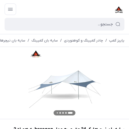
پاییز کمپ
/
چادر کمپینگ و کوهنوردی
/
سایه بان کمپینگ
/
سایه بان نیچرهایک 24 متر مربع مدل hexagon به همراه 2 تیر