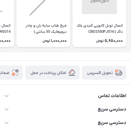
اتصال تونل کانوپی گنبدی بلک
میخ طناب سایه بان و چادر
داگ | CBD2550PJ016
نیچرهایک 30 سانتی |
WS014
NH19PJ014
00,000
1,000,000
5,950,000
تومان
تومان
امکان پرداخت در محل
ضمانت
تحویل اکسپرس
اطلاعات تماس
02166456492 - 09121933405
دسترسی سریع
info@paeezcamp.ir
خرید کیسه خواب
دسترسی سریع
تهران،ضلع شرقی میدان منیریه،پلاک5،واحد2 ( از ساعت 10 تا 17 )
میز تاشو