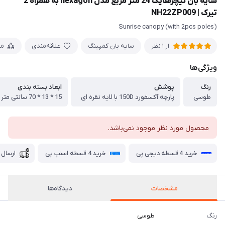
سایه بان نیچرهایک 24 متر مربع مدل hexagon به همراه 2
تیرک | NH22ZP009
Sunrise canopy (with 2pcs poles)
سایه بان کمپینگ
علاقه‌مندی
مق
از 1 نظر
ویژگی‌ها
رنگ
پوشش
ابعاد بسته بندی
طوسی
پارچه آکسفورد 150D با لایه نقره ای
15 * 13 * 70 سانتی متر
محصول مورد نظر موجود نمی‌باشد.
خرید 4 قسطه دیجی پی
خرید 4 قسطه اسنپ پی
ارسال 
مشخصات
دیدگاه‌ها
رنگ
طوسی