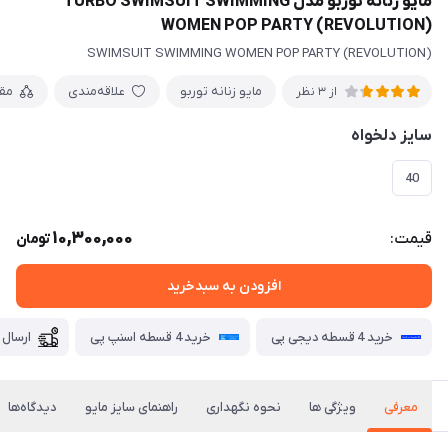
مایو زنانه توربو مدل TURBO SWIMSUIT SWIMMING
WOMEN POP PARTY (REVOLUTION)
SWIMSUIT SWIMMING WOMEN POP PARTY (REVOLUTION)
مایو زنانه توربو
علاقه‌مندی
مق
از 3 نظر
سایز دلخواه
40
10,300,000
قیمت:
تومان
افزودن به سبدخرید
خرید 4 قسطه دیجی پی
خرید 4 قسطه اسنپ پی
ارسال 
معرفی
ویژگی ها
نحوه نگهداری
راهنمای سایز مایو
دیدگاه‌ها