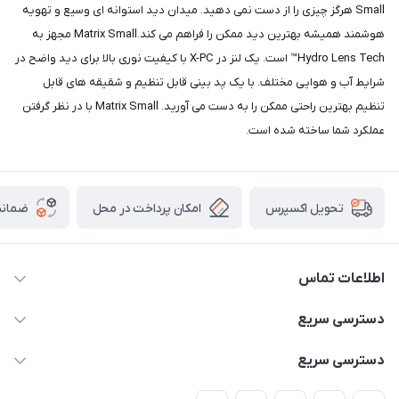
Small هرگز چیزی را از دست نمی دهید. میدان دید استوانه ای وسیع و تهویه
هوشمند همیشه بهترین دید ممکن را فراهم می کند.Matrix Small مجهز به
Hydro Lens Tech™ است. یک لنز در X-PC با کیفیت نوری بالا برای دید واضح در
شرایط آب و هوایی مختلف. با یک پد بینی قابل تنظیم و شقیقه های قابل
تنظیم بهترین راحتی ممکن را به دست می آورید. Matrix Small با در نظر گرفتن
عملکرد شما ساخته شده است.
امکان پرداخت در محل
ضمانت
تحویل اکسپرس
اطلاعات تماس
02166456492 - 09121933405
دسترسی سریع
info@paeezcamp.ir
خرید کیسه خواب
دسترسی سریع
تهران،ضلع شرقی میدان منیریه،پلاک5،واحد2 ( از ساعت 10 تا 17 )
میز تاشو
چادر سرخپوستی