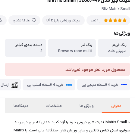
عینک بلیز مدل 49-52007 | Matrix Small
Bliz Matrix Small
عینک ورزشی بلیز Bliz
علاقه‌مندی
از 1 نظر
ویژگی‌ها
رنگ فریم
رنگ لنز
دسته بندی فیلتر
صورتی مات
Brown w rose multi
3
محصول مورد نظر موجود نمی‌باشد.
خرید 4 قسطه دیجی پی
خرید 4 قسطه اسنپ پی
ارسال 
معرفی
ویژگی ها
مشخصات
دیدگاه‌ها
با Matrix Small قدرت های درونی خود را آزاد کنید. مدلی که برای دوچرخه
سواری، اسکی کراس کانتری و سایر ورزش های چندگانه عالی است. با Matrix