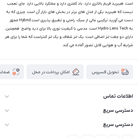
است. هیبرید فریم بالاتری دارد، باد کمتری دارد و عملکرد بالایی دارد. جای تعجب
نیست که هیبرید یکی از مدل های برتر در بخش های بازار آن است. چیزی که به
دست می آورید ترکیبی عالی از سبک، راحتی و تطبیق پذیری است.Hybrid مجهز
به Hydro Lens Tech است. عدسی با کیفیت نوری بالا برای دید واضح. همچنین
دارای دو جفت لنز اضافی است: یک لنز شفاف و یک لنز کنتراست که شما را برای هر
شرایط آب و هوایی قابل تصور آماده می کند.
امکان پرداخت در محل
ضمانت
تحویل اکسپرس
اطلاعات تماس
02166456492 - 09121933405
دسترسی سریع
info@paeezcamp.ir
خرید کیسه خواب
دسترسی سریع
تهران،ضلع شرقی میدان منیریه،پلاک5،واحد2 ( از ساعت 10 تا 17 )
میز تاشو
چادر سرخپوستی