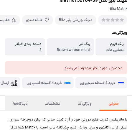
عینک بلیز مدل 39-52104 | Matrix
Bliz Matrix
عینک ورزشی بلیز Bliz
علاقه‌مندی
مقایس
ویژگی‌ها
رنگ فریم
رنگ لنز
دسته بندی فیلتر
نعنایی مات
Brown w rose multi
3
محصول مورد نظر موجود نمی‌باشد.
خرید 4 قسطه دیجی پی
خرید 4 قسطه اسنپ پی
ارسال 
معرفی
ویژگی ها
مشخصات
دیدگاه‌ها
با ماتریکس قدرت های درونی خود را آزاد کنید. مدلی که برای دوچرخه سواری،
اسکی کراس کانتری و سایر ورزش های چندگانه عالی است. با Matrix شما هرگز