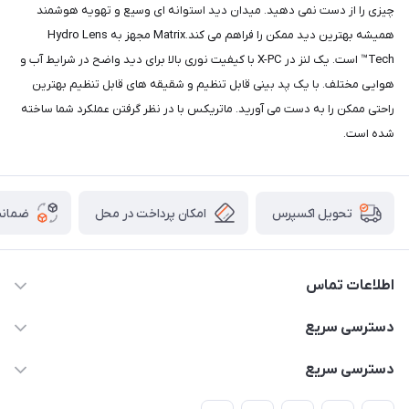
چیزی را از دست نمی دهید. میدان دید استوانه ای وسیع و تهویه هوشمند
همیشه بهترین دید ممکن را فراهم می کند.Matrix مجهز به Hydro Lens
Tech™ است. یک لنز در X-PC با کیفیت نوری بالا برای دید واضح در شرایط آب و
هوایی مختلف. با یک پد بینی قابل تنظیم و شقیقه های قابل تنظیم بهترین
راحتی ممکن را به دست می آورید. ماتریکس با در نظر گرفتن عملکرد شما ساخته
شده است.
امکان پرداخت در محل
ضمانت
تحویل اکسپرس
اطلاعات تماس
02166456492 - 09121933405
دسترسی سریع
info@paeezcamp.ir
خرید کیسه خواب
دسترسی سریع
تهران،ضلع شرقی میدان منیریه،پلاک5،واحد2 ( از ساعت 10 تا 17 )
میز تاشو
چادر سرخپوستی