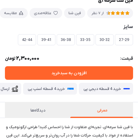
فین شنا سرمه ای
فین شنا
علاقه‌مندی
مقایسه
از 7 نظر
سایز
42-44
39-41
36-38
33-35
30-32
27-29
2,300,000
قیمت:
تومان
افزودن به سبدخرید
خرید 4 قسطه دیجی پی
خرید 4 قسطه اسنپ پی
ارسال 
معرفی
دیدگاه‌ها
با فین شنا سرمه‌ای، تجربه‌ای متفاوت از شنا را احساس کنید! طراحی ارگونومیک و
استفاده از مواد با کیفیت، حرکات شما را در آب روان‌تر و سریع‌تر می‌کند. این فین