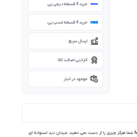
خرید 4 قسطه دیجی پی
خرید 4 قسطه اسنپ پی
ارسال سریع
گارانتی اصالت کالا
موجود در انبار
با ماتریکس قدرت های درونی خود را آزاد کنید. مدلی که برای دوچرخه سواری، اسکی کراس کانتری و سایر ورزش های چندگانه عالی است. با Matrix شما هرگز چیزی را از دست نمی دهید. میدان دید استوانه ای