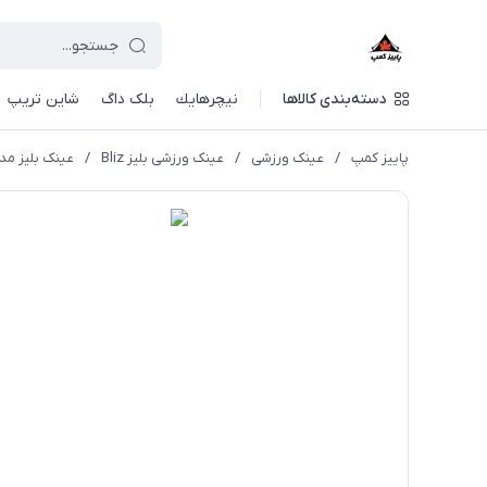
دسته‌بندی کالاها
نيچرهايك
بلک داگ
شاین تریپ
پاییز کمپ
/
عینک ورزشی
/
عینک ورزشی بلیز Bliz
/
عینک بلیز مدل 03-52804 | ix