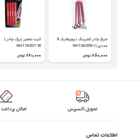
میخ چادر کمپینگ نیچرهایک 8
کیت تعمیر تیرک چادر |
عددی | NH15A008-I
NH17A001-W
820,000
850,000
تومان
تومان
تحویل اکسپرس
امکان پرداخت 
اطلاعات تماس