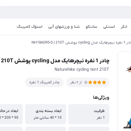
انکر
استنلی
سانتکو
شنا و ورزشهای آبی
استوک کمپینگ
ایک مدل cycling پوشش NH18A095-D | 210T
چادر 1 نفره نیچرهایک مدل cycling پوشش NH18A095-D | 210T
Naturehike cycling tent 210T
چادر کمپینگ 1 نفره
از 2 نظر
ویژگی‌ها
ظرفیت
ابعاد بسته بندی
ابعاد در حال
1 نفر
15 * 40 سانتی متر