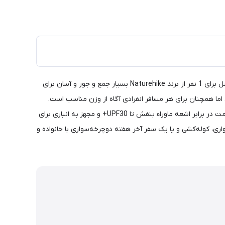
شروع یک ماجراجویی انفرادی به این معنی است که تمام وزن بر دوش شماست،مانند دوچرخه سواری یا کوهنوردی انفرادی.چادر فوق سبک 4 فصل برای 1 نفر از برند Naturehike بسیار جمع و جور و آسان برای
 اما همچنان برای هر مسافر انفرادی آگاه از وزن مناسب است.
چادر دوچرخه سواری از یک پوشش نایلونی سبک 20 بعدی با توری تنفسی تقویت شده و تیرک های آلومینیومی 7001 تشکیل شده است.با مقاومت در برابر اشعه ماوراء بنفش تا UPF30+ و مجهز به انباری برای
 cycling نیچرهایک برای کمپینگ، پیاده‌روی، دوچرخه‌سواری، کوله‌کشی و یا یک سفر آخر هفته دوچرخه‌سواری با خانواده و