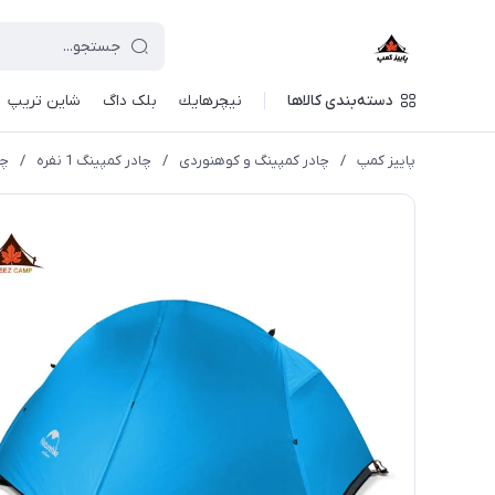
دسته‌بندی کالاها
نيچرهايك
بلک داگ
شاین تریپ
پاییز کمپ
/
چادر کمپینگ و کوهنوردی
/
چادر کمپینگ 1 نفره
/
چادر 1 نفره نیچره