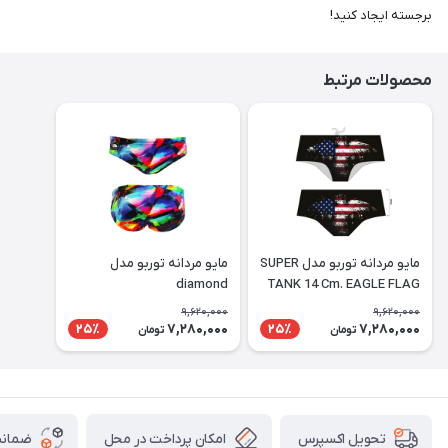
برجسته ایجاد کنید!
محصولات مرتبط
مايو مردانه توربو مدل SUPER
مايو مردانه توربو مدل
diamond
TANK 14 Cm. EAGLE FLAG
9,620,000
9,620,000
7,280,000
7,280,000
25٪
25٪
تومان
تومان
امکان پرداخت در محل
ضمانت
تحویل اکسپرس