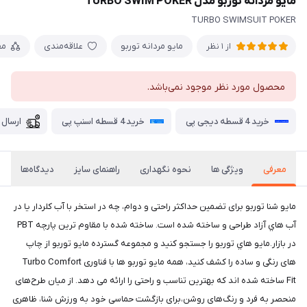
مايو مردانه توربو مدل TURBO SWIM POKER
TURBO SWIMSUIT POKER
مایو مردانه توربو
علاقه‌مندی
مق
از 1 نظر
محصول مورد نظر موجود نمی‌باشد.
خرید 4 قسطه دیجی پی
خرید 4 قسطه اسنپ پی
ارسال 
معرفی
ویژگی ها
نحوه نگهداری
راهنمای سایز
دیدگاه‌ها
مايو شنا توربو برای تضمین حداکثر راحتی و دوام، چه در استخر با آب کلردار یا در
آب هاي آزاد طراحی و ساخته شده است. ساخته شده با مقاوم ترین پارچه PBT
در بازار.مايو هاي توربو را جستجو کنید و مجموعه گسترده مايو توربو از چاپ
های رنگی و ساده را کشف کنید، همه مایو توربو ها با فناوری Turbo Comfort
Fit ساخته شده اند که بهترین تناسب و راحتی را ارائه می دهد. از میان طرح‌های
منحصر به فرد و رنگ‌های روشن،برای بازگشت حماسی خود به ورزش شنا، ظاهری