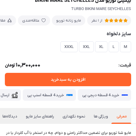
بیکینی توربو مدل BIKINI MARE SEYCHELLES
TURBO BIKINI MARE SEYCHELLES
مایو زنانه توربو
علاقه‌مندی
مقا
از 1 نظر
سایز دلخواه
XXXL
XXL
XL
L
M
10,300,000
قیمت:
تومان
افزودن به سبدخرید
خرید 4 قسطه دیجی پی
خرید 4 قسطه اسنپ پی
ارسال 
معرفی
ویژگی ها
نحوه نگهداری
راهنمای سایز مایو
دیدگاه‌ها
مايو شنا توربو برای تضمین حداکثر راحتی و دوام، چه در استخر با آب کلردار یا در