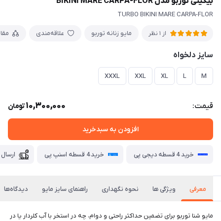
بیکینی توربو مدل BIKINI MARE CARPA-FLOR
TURBO BIKINI MARE CARPA-FLOR
مایو زنانه توربو
علاقه‌مندی
مقا
از 1 نظر
سایز دلخواه
XXXL
XXL
XL
L
M
10,300,000
قیمت:
تومان
افزودن به سبدخرید
خرید 4 قسطه دیجی پی
خرید 4 قسطه اسنپ پی
ارسال 
معرفی
ویژگی ها
نحوه نگهداری
راهنمای سایز مایو
دیدگاه‌ها
مايو شنا توربو برای تضمین حداکثر راحتی و دوام، چه در استخر با آب کلردار یا در