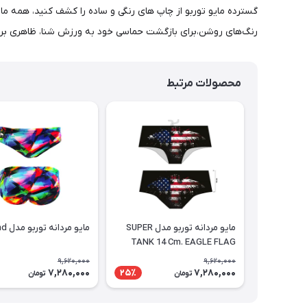
رنگ‌های روشن،برای بازگشت حماسی خود به ورزش شنا، ظاهری برج
محصولات مرتبط
مايو مردانه توربو مدل SUPER
مايو مردانه توربو مدل diamond
TANK 14 Cm. EAGLE FLAG
9,620,000
9,620,000
7,280,000
7,280,000
25٪
تومان
تومان