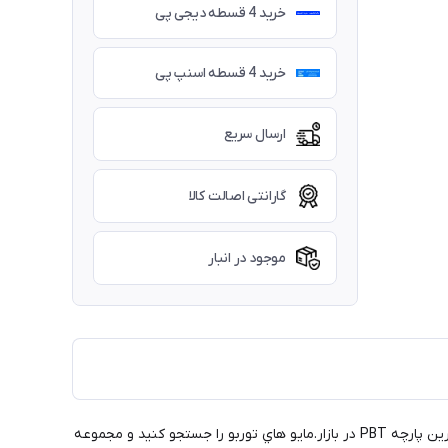
خرید 4 قسطه دیجی پی
خرید 4 قسطه اسنپ پی
ارسال سریع
گارانتی اصالت کالا
موجود در انبار
مايو شنا توربو برای تضمین حداکثر راحتی و دوام، چه در استخر با آب کلردار یا در آب هاي آزاد طراحی و ساخته شده است. ساخته شده با مقاوم ترین پارچه PBT در بازار.مايو هاي توربو را جستجو کنید و مجموعه