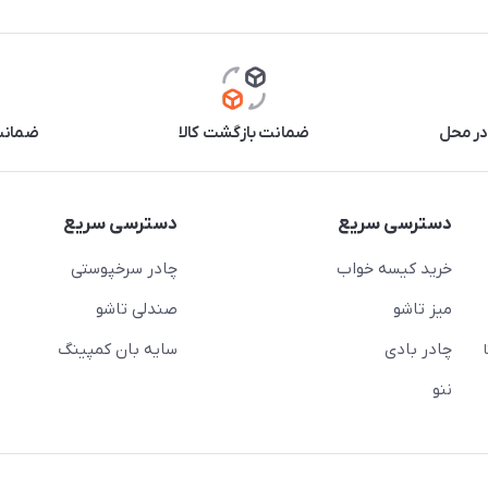
در محل
ضمانت بازگشت کالا
ضمانت 
دسترسی سریع
دسترسی سریع
خرید کیسه خواب
چادر سرخپوستی
میز تاشو
صندلی تاشو
چادر بادی
سایه بان کمپینگ
 ( از ساعت 10 تا
ننو