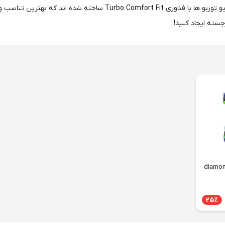
گسترده مايو توربو از چاپ های رنگی و ساده را کشف کنید، همه مایو توربو ها 
سته ایجاد کنید!
25٪