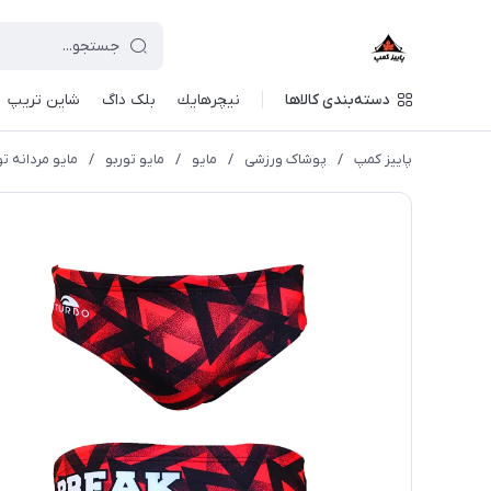
دسته‌بندی کالاها
نيچرهايك
بلک داگ
شاین تریپ
پاییز کمپ
/
پوشاک ورزشی
/
مايو
/
مایو توربو
/
مایو مردانه تو