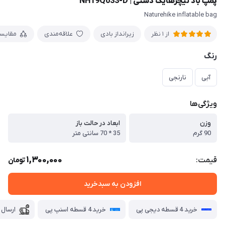
پمپ باد نیچرهایک دستی | NH19Q033-D
Naturehike inflatable bag
زیرانداز بادی
علاقه‌مندی
مقایس
از 1 نظر
رنگ
آبی
نارنجی
ویژگی‌ها
وزن
ابعاد در حالت باز
90 گرم
35 * 70 سانتی متر
1,300,000
قیمت:
تومان
افزودن به سبدخرید
خرید 4 قسطه دیجی پی
خرید 4 قسطه اسنپ پی
ارسال 