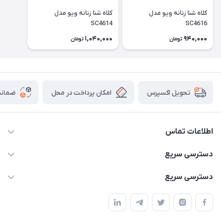
کلاه شنا زنانه ویو مدل
کلاه شنا زنانه ویو مدل
SC4614
SC4616
1,040,000
940,000
تومان
تومان
امکان پرداخت در محل
ضمانت
تحویل اکسپرس
اطلاعات تماس
02166456492 - 09121933405
دسترسی سریع
info@paeezcamp.ir
خرید کیسه خواب
دسترسی سریع
تهران،ضلع شرقی میدان منیریه،پلاک5،واحد2 ( از ساعت 10 تا 17 )
میز تاشو
چادر سرخپوستی
حتما با هماهنگی قبلی
چادر بادی
صندلی تاشو