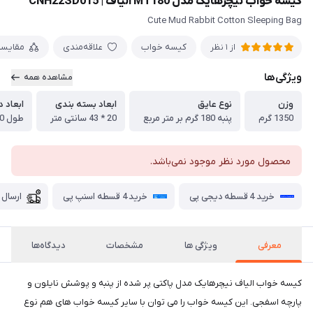
کیسه خواب نیچرهایک مدل MT180 الیاف | CNH22SD015
Cute Mud Rabbit Cotton Sleeping Bag
کیسه خواب
علاقه‌مندی
مقایس
از 1 نظر
ویژگی‌ها
مشاهده همه
وزن
نوع عایق
ابعاد بسته بندی
ابعاد د
1350 گرم
پنبه 180 گرم بر متر مربع
20 * 43 سانتی متر
طول 220 --- عرض 80 سانتی متر
محصول مورد نظر موجود نمی‌باشد.
خرید 4 قسطه دیجی پی
خرید 4 قسطه اسنپ پی
ارسال 
معرفی
ویژگی ها
مشخصات
دیدگاه‌ها
کیسه خواب الیاف نیچرهایک مدل پاکتی پر شده از پنبه و پوشش نایلون و
پارچه اسفجی. این کیسه خواب را می توان با سایر کیسه خواب های هم نوع