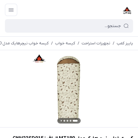
پاییز کمپ
/
تجهیزات استراحت
/
کیسه خواب
/
کیسه خواب نیچرهایک مدل MT180 الیاف | CNH22SD015