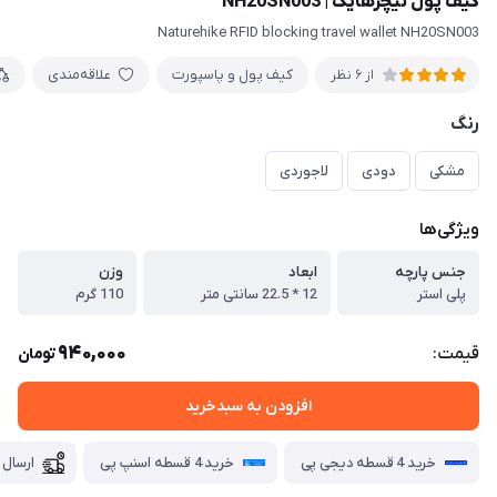
کیف پول نیچرهایک | NH20SN003
Naturehike RFID blocking travel wallet NH20SN003
کیف پول و پاسپورت
علاقه‌مندی
از 6 نظر
رنگ
مشکی
دودی
لاجوردی
ویژگی‌ها
جنس پارچه
ابعاد
وزن
پلی استر
12 * 22.5 سانتی متر
110 گرم
940,000
قیمت:
تومان
افزودن به سبدخرید
خرید 4 قسطه دیجی پی
خرید 4 قسطه اسنپ پی
ارسال 