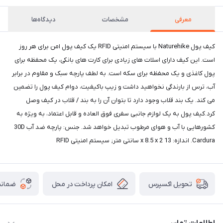
معرفی
مشخصات
دیدگاه‌ها
کیف پول Naturehike با سیستم امنیتی RFID یک کیف پول امن برای هر روز
است. این کیف دارای اسلات های زیادی برای کارت های بانکی، یک محفظه برای
پول کاغذی و یک محفظه برای سکه است. به لطف پارچه سبک و مقاوم در برابر
آب، ترس از بارندگی نخواهید داشت و زیپ باکیفیت، دوام کیف پول را تضمین
می کند. یک بند قلاب وجود دارد تا بتوان آن را به بند / قلاب در کیف وصل
کرد.کیف پول به یک لوازم جانبی سفری فوق العاده و قابل اعتماد، به ویژه به
کشورهایی با آب و هوای مرطوب تبدیل خواهد شد. جنس: پارچه ضد آب 30D
Cardura. اندازه: 13 x 8.5 x 2 سانتی متر; سیستم امنیتی RFID
امکان پرداخت در محل
ضمانت
تحویل اکسپرس