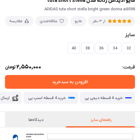
مایو آدیداس زنانه مدل tuta short stella
ADIDAS tuta short stella bright green donna ai8598
مايو
علاقه‌مندی
مقایسه
از 3 نظر
سایز
40
38
36
34
32
2,550,000
قیمت:
تومان
افزودن به سبدخرید
خرید 4 قسطه دیجی پی
خرید 4 قسطه اسنپ پی
ارسال 
راهنمای سایز
دیدگاه‌ها