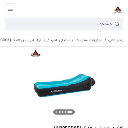
پاییز کمپ
/
تجهیزات استراحت
/
صندلی تاشو
/
کاناپه بادی نیچرهایک | NH20FCD05