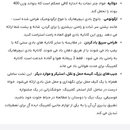
دولایه
:
مواد چتر نجات به اندازه کافی محکم است که بتواند وزن 400
پوند را تحمل کند.
ارگونومی
: بانوج بادی نیچرهایک با موج ارگونومیک طراحی شده است -
مانند پشتی سر، ثبات و راحتی بیشتری را برای گردن، شانه و پشت شما ارائه
می دهد. روی این کاناپه بادی فوق العاده راحت استراحت کنید.
طراحی سریع باد کردن
: در مقایسه با سایر کاناپه های بادی سنتی که با
پمپ باد می شوند یا از طریق دهان باد می شوند، کاناپه بادی نیچرهایک
به راحتی باد می شود - فقط 2 پیمانه هوا و آماده خدمت است، کاناپه
کمپینگ برای مدت طولانی باد می ماند.
جیب‌های بزرگ، کیسه حمل و نقل، استیکر و موارد دیگر
: این تخت ساحلی
همراه با یک کیف حمل برای نگهداری و حمل مبل بادی ارائه می‌شود. خواه
درست در ساحل، کنار استخر، کمپینگ، خوشگذرانی در یک جشنواره
موسیقی، پیک نیک با دوستان یا مطالعه در حیاط خلوت خود باشید،
تطبیق پذیری آن،آن را به یکی از لوازم جانبی کمپینگ ایده آل برای تعطیلات
تبدیل می کند.