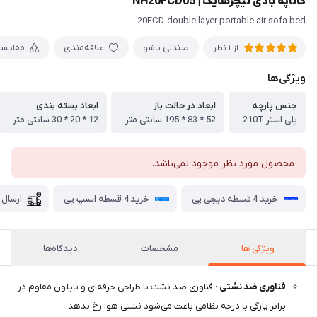
کاناپه بادی نیچرهایک | NH20FCD05
20FCD-double layer portable air sofa bed
صندلی تاشو
علاقه‌مندی
مقایس
از 1 نظر
ویژگی‌ها
جنس پارچه
ابعاد در حالت باز
ابعاد بسته بندی
پلی استر 210T
52 * 83 * 195 سانتی متر
12 * 20 * 30 سانتی متر
محصول مورد نظر موجود نمی‌باشد.
خرید 4 قسطه دیجی پی
خرید 4 قسطه اسنپ پی
ارسال 
ویژگی ها
مشخصات
دیدگاه‌ها
فناوری ضد نشتی
: فناوری ضد نشت با طراحی حرفه‌ای و نایلون مقاوم در
برابر پارگی با درجه نظامی باعث می‌شود نشتی هوا رخ ندهد.