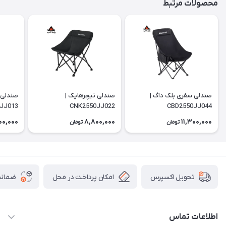
محصولات مرتبط
صندلی سفری بلک داگ |
صندلی نیچرهایک |
صندلی 
JJ013
CNK2550JJ022
CBD2550JJ044
00,000
8,800,000
11,300,000
تومان
تومان
امکان پرداخت در محل
ضمانت
تحویل اکسپرس
اطلاعات تماس