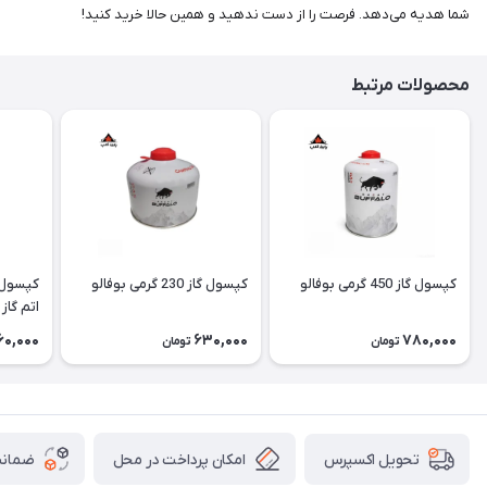
شما هدیه می‌دهد. فرصت را از دست ندهید و همین حالا خرید کنید!
محصولات مرتبط
کپسول گاز 450 گرمی بوفالو
کپسول گاز 230 گرمی بوفالو
اتم گاز Atom Gaz
60,000
630,000
780,000
تومان
تومان
امکان پرداخت در محل
ضمانت
تحویل اکسپرس