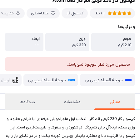
کپسول گاز 230 گرمی اتم گاز Atom Gaz
کپسول گاز
علاقه‌مندی
مقایسه
از 1 نظر
ویژگی‌ها
حجم
وزن
ابعاد
210 گرم
320 گرم
---
محصول مورد نظر موجود نمی‌باشد.
خرید 4 قسطه دیجی پی
خرید 4 قسطه اسنپ پی
ارسال 
معرفی
مشخصات
دیدگاه‌ها
کپسول گاز 230 گرمی اتم گاز، انتخاب اول ماجراجویان حرفه‌ای! با طراحی مقاوم و
وزن سبک، ایده‌آل برای کمپینگ، کوهنوردی و سفرهای طبیعت‌گردی است. این
کپسول با ظرفیت بالا و عملکرد پایدار، بهترین تجربه پخت و پز در فضای باز را به