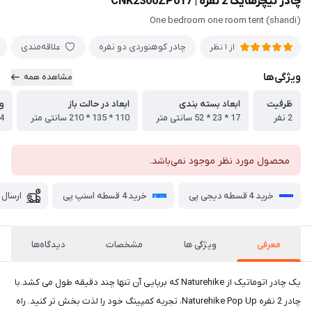
چادر نیچرهایک 2 نفره | CNK2300ZP017
(shandi) One bedroom one room tent
چادر کوهنوردی دو نفره
علاقه‌مندی
از 1 نظر
ویژگی‌ها
مشاهده همه
ظرفیت
ابعاد بسته بندی
ابعاد در حالت باز
و
2 نفر
17 * 23 * 52 سانتی متر
110 * 135 * 210 سانتی متر
4 کیلوگر
محصول مورد نظر موجود نمی‌باشد.
خرید 4 قسطه دیجی پی
خرید 4 قسطه اسنپ پی
ارسال 
معرفی
ویژگی ها
مشخصات
دیدگاه‌ها
یک چادر اتوماتیک از Naturehike که برپایی آن تنها چند دقیقه طول می کشد.با
چادر 2 نفره Naturehike Pop Up، تجربه کمپینگ خود را لذت بخش تر کنید. راه