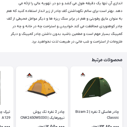
اندازی آن تنها یک دقیقه طول می کشد و دو در، تهویه عالی را ارائه می
دهد..بهتر است برای سالم نگهداشتن کف چادر از زیر انداز استفاده کنید که هم
به عنوان عایق رطوبتی و هم در برابر سنگ ریزه ها و دیگر عوامل محیطی از کف
چادر کوهنوردی محافظت می کند.خوابیدن و استراحت چه در خانه و چه در
کمپینگ بسیار مهم است و مطمین باشید بدون داشتن چادر کمپینگ و دیگر
ملزومات از استراحت و شب مانی در طبیعت لذت نخواهید برد.
محصولات مرتبط
چادر هاسکی 2 نفره | Bizam 2
چادر 2 نفره تک پوش
Classic
نیچرهایک | CNK2450WS030
A129
50,000
12,550,000
23,820,000
تومان
تومان