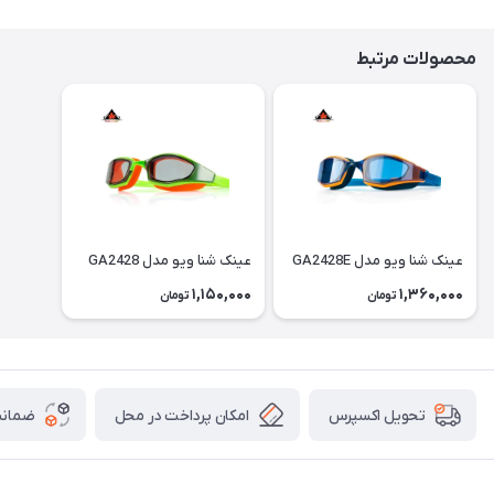
محصولات مرتبط
عینک شنا ویو مدل GA2428E
عینک شنا ویو مدل GA2428
1,150,000
1,360,000
تومان
تومان
امکان پرداخت در محل
ضمانت
تحویل اکسپرس